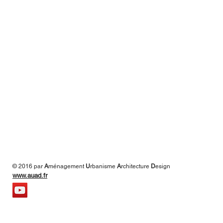
© 2016 par
A
ménagement
U
rbanisme
A
rchitecture
D
esign
www.auad.fr